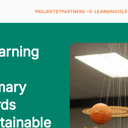
PROJEKTET
PARTNERS
E-LEARNING
ISL
arning
mary
rds
tainable