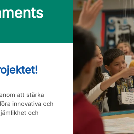
nments
ojektet!
enom att stärka
föra innovativa och
, jämlikhet och